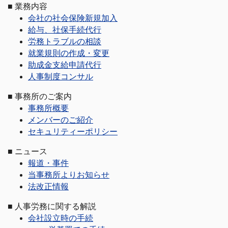
■
業務内容
会社の社会保険新規加入
給与、社保手続代行
労務トラブルの相談
就業規則の作成・変更
助成金支給申請代行
人事制度コンサル
■
事務所のご案内
事務所概要
メンバーのご紹介
セキュリティーポリシー
■
ニュース
報道・事件
当事務所よりお知らせ
法改正情報
■
人事労務に関する解説
会社設立時の手続