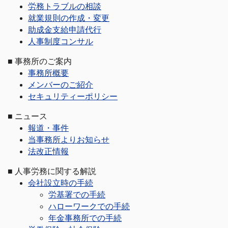
労務トラブルの相談
就業規則の作成・変更
助成金支給申請代行
人事制度コンサル
■
事務所のご案内
事務所概要
メンバーのご紹介
セキュリティーポリシー
■
ニュース
報道・事件
当事務所よりお知らせ
法改正情報
■
人事労務に関する解説
会社設立時の手続
労基署での手続
ハローワークでの手続
年金事務所での手続