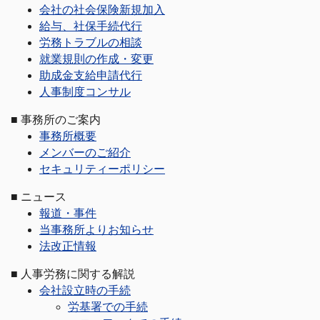
会社の社会保険新規加入
給与、社保手続代行
労務トラブルの相談
就業規則の作成・変更
助成金支給申請代行
人事制度コンサル
■
事務所のご案内
事務所概要
メンバーのご紹介
セキュリティーポリシー
■
ニュース
報道・事件
当事務所よりお知らせ
法改正情報
■
人事労務に関する解説
会社設立時の手続
労基署での手続