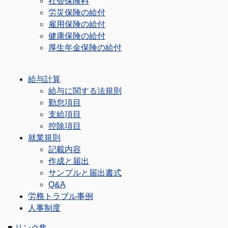
社会保険料
労災保険の給付
雇用保険の給付
健康保険の給付
厚生年金保険の給付
給与計算
給与に関する法規則
勤怠項目
支給項目
控除項目
就業規則
記載内容
作成と届出
サンプルと届出書式
Q&A
労務トラブル事例
人事制度
■
リンク集