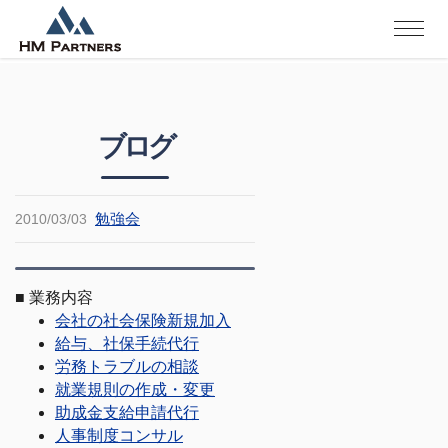
ブログ
勉強会
2010/03/03
■
業務内容
会社の社会保険新規加入
給与、社保手続代行
労務トラブルの相談
就業規則の作成・変更
助成金支給申請代行
人事制度コンサル