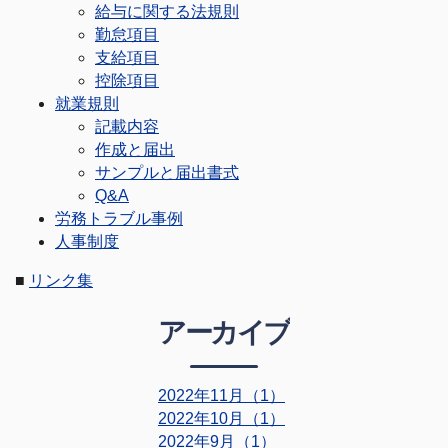
給与に関する法規則
勤怠項目
支給項目
控除項目
就業規則
記載内容
作成と届出
サンプルと届出書式
Q&A
労務トラブル事例
人事制度
■
リンク集
アーカイブ
2022年11月（1）
2022年10月（1）
2022年9月（1）