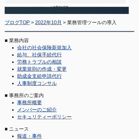
ブログTOP
>
2022年10月
> 業務管理ツールの導入
■
業務内容
会社の社会保険新規加入
給与、社保手続代行
労務トラブルの相談
就業規則の作成・変更
助成金支給申請代行
人事制度コンサル
■
事務所のご案内
事務所概要
メンバーのご紹介
セキュリティーポリシー
■
ニュース
報道・事件