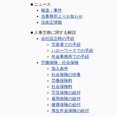
■
ニュース
報道・事件
当事務所よりお知らせ
法改正情報
■
人事労務に関する解説
会社設立時の手続
労基署での手続
ハローワークでの手続
年金事務所での手続
労働保険・社会保険
加入条件
社会保険の扶養
労働保険料
社会保険料
労災保険の給付
雇用保険の給付
健康保険の給付
厚生年金保険の給付