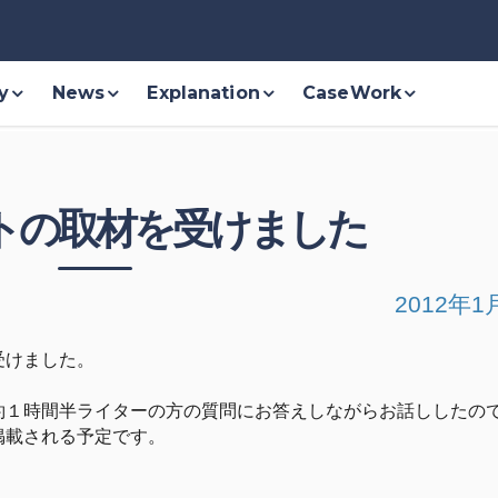
y
News
Explanation
CaseWork
トの取材を受けました
2012年1
受けました。
約１時間半ライターの方の質問にお答えしながらお話ししたの
掲載される予定です。