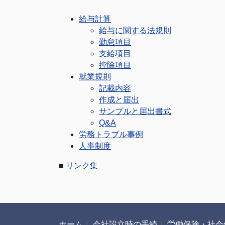
給与計算
給与に関する法規則
勤怠項目
支給項目
控除項目
就業規則
記載内容
作成と届出
サンプルと届出書式
Q&A
労務トラブル事例
人事制度
■
リンク集
ホーム
｜
会社設立時の手続
｜
労働保険・社会