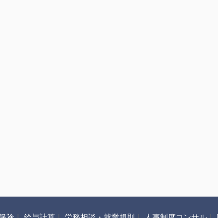
保険
｜
給与計算
｜
労務相談・就業規則
｜
人事制度コンサル
｜