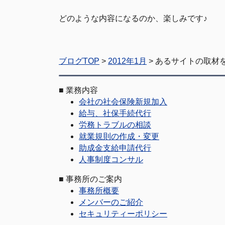
どのような内容になるのか、楽しみです♪
ブログTOP
>
2012年1月
> あるサイトの取材
■
業務内容
会社の社会保険新規加入
給与、社保手続代行
労務トラブルの相談
就業規則の作成・変更
助成金支給申請代行
人事制度コンサル
■
事務所のご案内
事務所概要
メンバーのご紹介
セキュリティーポリシー