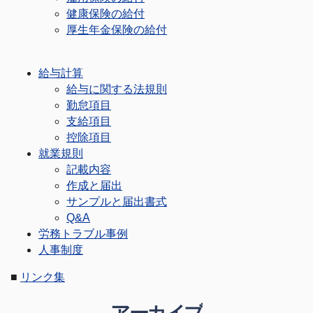
健康保険の給付
厚生年金保険の給付
給与計算
給与に関する法規則
勤怠項目
支給項目
控除項目
就業規則
記載内容
作成と届出
サンプルと届出書式
Q&A
労務トラブル事例
人事制度
■
リンク集
アーカイブ