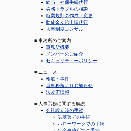
給与、社保手続代行
労務トラブルの相談
就業規則の作成・変更
助成金支給申請代行
人事制度コンサル
■
事務所のご案内
事務所概要
メンバーのご紹介
セキュリティーポリシー
■
ニュース
報道・事件
当事務所よりお知らせ
法改正情報
■
人事労務に関する解説
会社設立時の手続
労基署での手続
ハローワークでの手続
年金事務所での手続