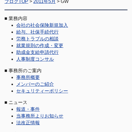
ブログTOP
>
2011年5月
> GW
■
業務内容
会社の社会保険新規加入
給与、社保手続代行
労務トラブルの相談
就業規則の作成・変更
助成金支給申請代行
人事制度コンサル
■
事務所のご案内
事務所概要
メンバーのご紹介
セキュリティーポリシー
■
ニュース
報道・事件
当事務所よりお知らせ
法改正情報