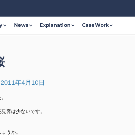
y
News
Explanation
CaseWork
桜
2011年4月10日
た。
花見客は少ないです。
しょうか。