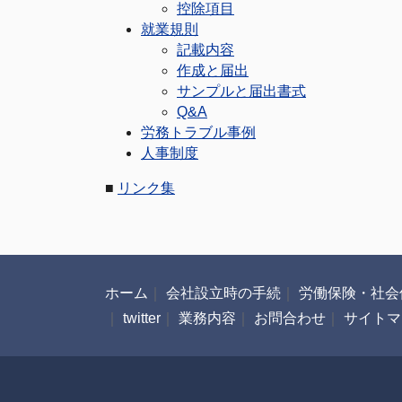
控除項目
就業規則
記載内容
作成と届出
サンプルと届出書式
Q&A
労務トラブル事例
人事制度
■
リンク集
ホーム
｜
会社設立時の手続
｜
労働保険・社会
｜
twitter
｜
業務内容
｜
お問合わせ
｜
サイトマ