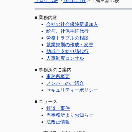
ブログTOP
>
2011年4月
> 千鳥ヶ淵の桜
■
業務内容
会社の社会保険新規加入
給与、社保手続代行
労務トラブルの相談
就業規則の作成・変更
助成金支給申請代行
人事制度コンサル
■
事務所のご案内
事務所概要
メンバーのご紹介
セキュリティーポリシー
■
ニュース
報道・事件
当事務所よりお知らせ
法改正情報