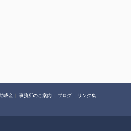
助成金
｜
事務所のご案内
｜
ブログ
｜
リンク集