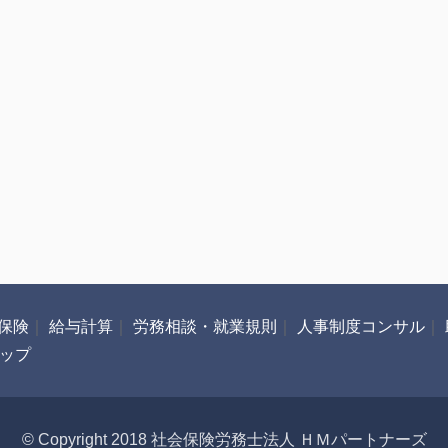
保険
｜
給与計算
｜
労務相談・就業規則
｜
人事制度コンサル
｜
ップ
© Copyright 2018 社会保険労務士法人 ＨＭパートナーズ