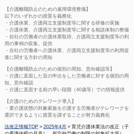
【介護離職防止のための雇用環境整備】
以下のいずれかの措置を義務化
・介護休業、介護両立支援制度等に関する研修の実施
・介護休業、介護両立支援制度等に関する相談体制の整備
・自社の労働者の介護休業取得、介護両立支援制度等の利
用の事例の収集、提供
・自社の労働者へ介護休業、介護両立支援制度等の利用促
進に関する方針の周知
【介護離職防止のための個別の周知、意向確認等】
・介護に直面した旨の申出をした労働者に対する個別の周
知、意向確認
・介護に直面する前の早い段階（40歳等）での情報提供
【介護のためのテレワーク導入】
・要介護状態の対象家族を介護する労働者がテレワークを
選択できるように措置を講ずることが努力義務化
法改正情報TOP
>
2025年4月
> 育児介護休業法の改正（子
の看護休暇の見直し、所定外労働の制限の対象拡大等）