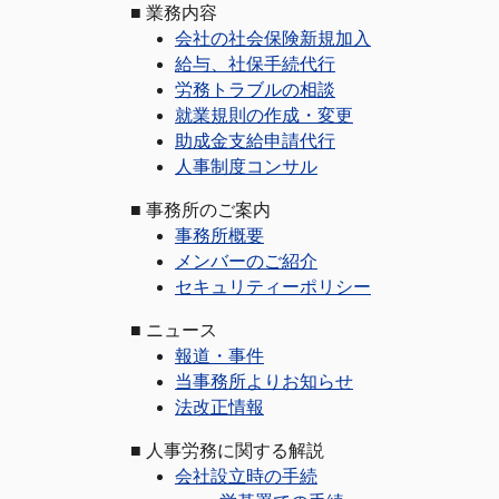
■
業務内容
会社の社会保険新規加入
給与、社保手続代行
労務トラブルの相談
就業規則の作成・変更
助成金支給申請代行
人事制度コンサル
■
事務所のご案内
事務所概要
メンバーのご紹介
セキュリティーポリシー
■
ニュース
報道・事件
当事務所よりお知らせ
法改正情報
■
人事労務に関する解説
会社設立時の手続