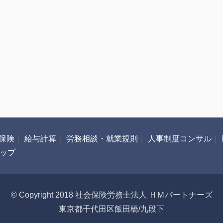
保険
｜
給与計算
｜
労務相談・就業規則
｜
人事制度コンサル
｜
ップ
© Copyright 2018 社会保険労務士法人 ＨＭパートナーズ
東京都千代田区飯田橋/九段下