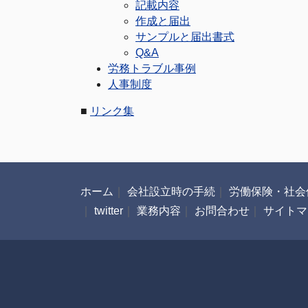
記載内容
作成と届出
サンプルと届出書式
Q&A
労務トラブル事例
人事制度
■
リンク集
ホーム
｜
会社設立時の手続
｜
労働保険・社会
｜
twitter
｜
業務内容
｜
お問合わせ
｜
サイトマ