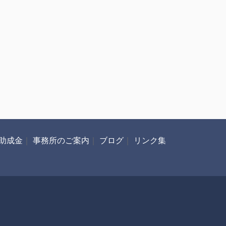
助成金
｜
事務所のご案内
｜
ブログ
｜
リンク集