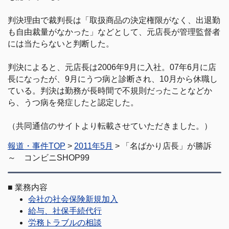
判決理由で裁判長は「取扱商品の決定権限がなく、出退勤
も自由裁量がなかった」などとして、元店長が管理監督者
には当たらないと判断した。
判決によると、元店長は2006年9月に入社。07年6月に店
長になったが、9月にうつ病と診断され、10月から休職し
ている。判決は勤務が長時間で不規則だったことなどか
ら、うつ病を発症したと認定した。
（共同通信のサイトより転載させていただきました。）
報道・事件TOP
>
2011年5月
> 「名ばかり店長」が勝訴
～ コンビニSHOP99
■
業務内容
会社の社会保険新規加入
給与、社保手続代行
労務トラブルの相談