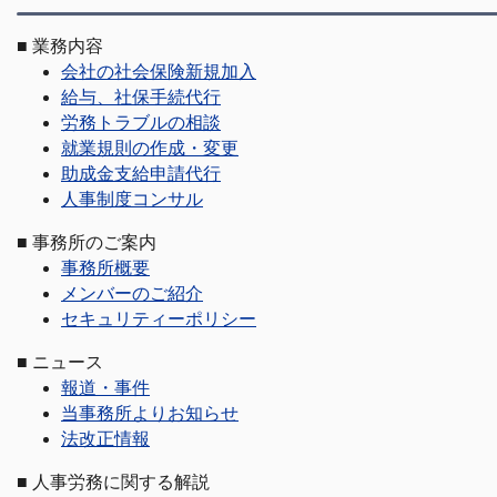
■
業務内容
会社の社会保険新規加入
給与、社保手続代行
労務トラブルの相談
就業規則の作成・変更
助成金支給申請代行
人事制度コンサル
■
事務所のご案内
事務所概要
メンバーのご紹介
セキュリティーポリシー
■
ニュース
報道・事件
当事務所よりお知らせ
法改正情報
■
人事労務に関する解説