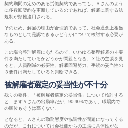
契約期間の定めのある労働契約であっても、Ａさんのよう
に多数回契約を更新しているのであれば、解雇に関する法
規制が類推適用される。
そのため、解雇の理由が合理的であって、社会通念上相当
なものとして是認できるかどうかについて検討する必要が
ある。
この場合整理解雇にあたるので、いわゆる整理解雇の４要
件を満たしているかどうかが問題となる。Ｘ社の主張を見
ると、人員削減の必要性、解雇回避努力、手続の妥当性の
３要件は満たしていると判断できる。
被解雇者選定の妥当性が不十分
残りの要件、「被解雇者選定の妥当性」について検討する
と、まずＡさんの出勤率だが、90.40%であり、職場内で
の順位もそうは高くない。
となると、Ａさんの勤務態度や協調性が問題になってくる
のだが、これについては会社側からの主張に具体性がな