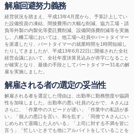
解雇回避努力義務
経営状況を踏まえ、平成13年4月度から、予算計上してい
た設備投資の凍結、間接費用の大幅な削減、協力工場・請
負等外製の内製化等委託費削減、設備関係費削減等を実施
し、八幡工場においては、他工場へ社員やパートタイマー
を派遣したり、パートタイマーの就業時間を1時間短縮し
たりしてきましたが、平成13年6月22日に開催された全社
経営会議において、全社年度決算見込みが赤字になること
が確実となり、最後の手段としてパートタイマー31名の解
雇を実施しました。
解雇される者の選定の妥当性
解雇される者を選定した理由は、出勤率に勤務態度や協調
性を加味しました。出勤率の悪い社員のなかで、Ａさんは
さらに、「作業中のスピードが遅い」「作業中の私語が多
い」「個人の悪口を言い、和を乱す」「同僚でＡさんにい
じめられて退職した人がいる」「上司に対する不満を皆に
言う」「忙しいときでも他にアルバイトをしていることを