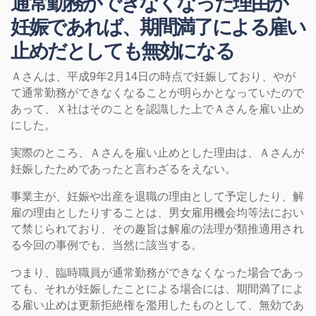
通常勤務ができなくなった理由が
妊娠であれば、期間満了による雇い
止めだとしても無効になる
Ａさんは、平成9年2月14日の時点で妊娠しており、やが
て通常勤務ができなくなることが明らかとなっていたので
あって、Ｘ社はそのことを認識した上でＡさんを雇い止め
にした。
実際のところ、Ａさんを雇い止めとした理由は、Ａさんが
妊娠したためであったと言わざるをえない。
事業主が、妊娠や出産を退職の理由として予定したり、解
雇の理由としたりすることは、男女雇用機会均等法におい
て禁じられており、その趣旨は解雇の法理が類推適用され
る今回の事例でも、当然に該当する。
つまり、臨時職員が通常勤務ができなくなった場合であっ
ても、それが妊娠したことによる場合には、期間満了によ
る雇い止めは更新拒絶権を濫用したものとして、無効であ