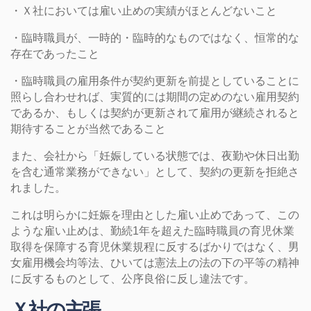
・Ｘ社においては雇い止めの実績がほとんどないこと
・臨時職員が、一時的・臨時的なものではなく、恒常的な
存在であったこと
・臨時職員の雇用条件が契約更新を前提としていることに
照らし合わせれば、実質的には期間の定めのない雇用契約
であるか、もしくは契約が更新されて雇用が継続されると
期待することが当然であること
また、会社から「妊娠している状態では、夜勤や休日出勤
を含む通常業務ができない」として、契約の更新を拒絶さ
れました。
これは明らかに妊娠を理由とした雇い止めであって、この
ような雇い止めは、勤続1年を超えた臨時職員の育児休業
取得を保障する育児休業規程に反するばかりではなく、男
女雇用機会均等法、ひいては憲法上の法の下の平等の精神
に反するものとして、公序良俗に反し違法です。
Ｘ社の主張