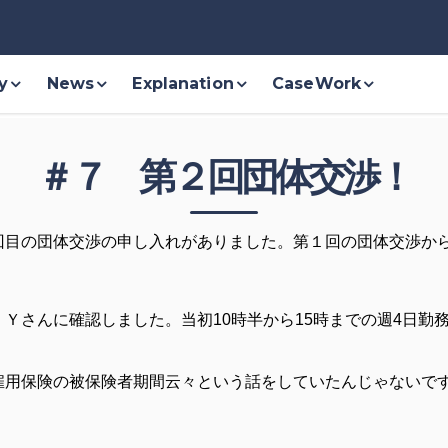
y
News
Explanation
CaseWork
＃７ 第２回団体交渉！
回目の団体交渉の申し入れがありました。第１回の団体交渉か
Ｙさんに確認しました。当初10時半から15時までの週4日勤
雇用保険の被保険者期間云々という話をしていたんじゃないで