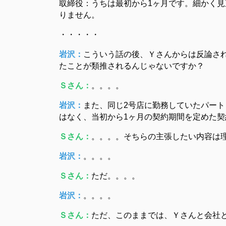
取締役：うちは最初から1ヶ月です。細かく
りません。
・・・・・
岩沢：
こういう話の後、Ｙさんからは反論さ
たことが類推されるんじゃないですか？
Ｓさん：
。。。。
岩沢：
また、同じ2号店に勤務していたパー
はなく、当初から1ヶ月の契約期間を定めた
Ｓさん：
。。。。そちらの主張したい内容は
岩沢：
。。。。
Ｓさん：
ただ。。。。
岩沢：
。。。。
Ｓさん：
ただ、このままでは、Ｙさんと会社