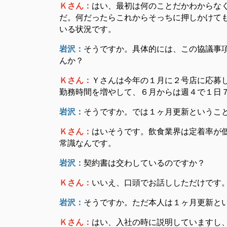
Ｋさん：
はい、最初は何のことだかわからな
だ。何だったらこれからそっちに押しかけて
いる状況です。
岩沢：
そうですか。具体的には、この協議事
んか？
Ｋさん：
Ｙさんは今年の１月に２号店に応募
勤務時間を増やして、６月からは週４で１日
岩沢：
そうですか。では１ヶ月更新というこ
Ｋさん：
はいそうです。飲食業界は定着率が
常識なんです。
岩沢：
契約書は交わしているのですか？
Ｋさん：
いいえ、口頭でお話ししただけです
岩沢：
そうですか。ただ本人は１ヶ月更新と
Ｋさん：
はい、入社の時に説明していますし