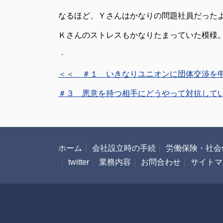
なるほど、Ｙさんはかなりの問題社員だった
Ｋさんのストレスもかなりたまっていた模様
・
＜＜ ＃１ いきなりユニオンに団体交渉を
＃３ 悪意を持つ相手にどうやって対抗して
ホーム
｜
会社設立時の手続
｜
労働保険・社会
｜
twitter
｜
業務内容
｜
お問合わせ
｜
サイトマ