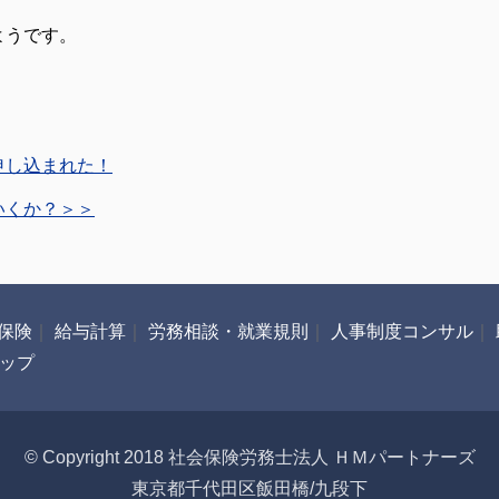
ようです。
。
申し込まれた！
いくか？＞＞
保険
｜
給与計算
｜
労務相談・就業規則
｜
人事制度コンサル
｜
ップ
© Copyright 2018 社会保険労務士法人 ＨＭパートナーズ
東京都千代田区飯田橋/九段下