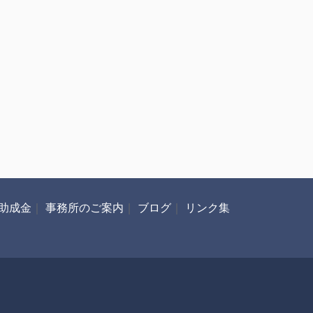
助成金
｜
事務所のご案内
｜
ブログ
｜
リンク集