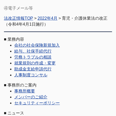
④電子メール等
法改正情報TOP
>
2022年4月
> 育児・介護休業法の改正
（令和4年4月1日施行）
■
業務内容
会社の社会保険新規加入
給与、社保手続代行
労務トラブルの相談
就業規則の作成・変更
助成金支給申請代行
人事制度コンサル
■
事務所のご案内
事務所概要
メンバーのご紹介
セキュリティーポリシー
■
ニュース