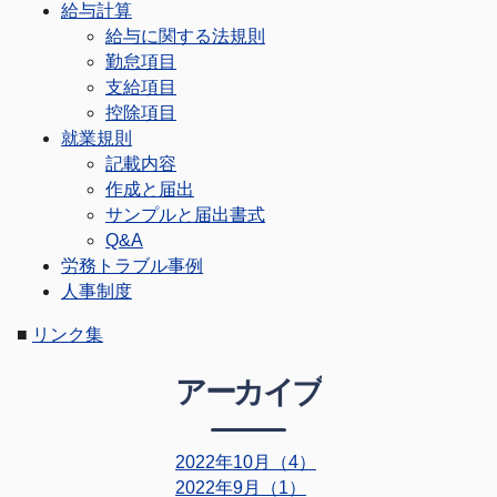
給与計算
給与に関する法規則
勤怠項目
支給項目
控除項目
就業規則
記載内容
作成と届出
サンプルと届出書式
Q&A
労務トラブル事例
人事制度
■
リンク集
アーカイブ
2022年10月（4）
2022年9月（1）