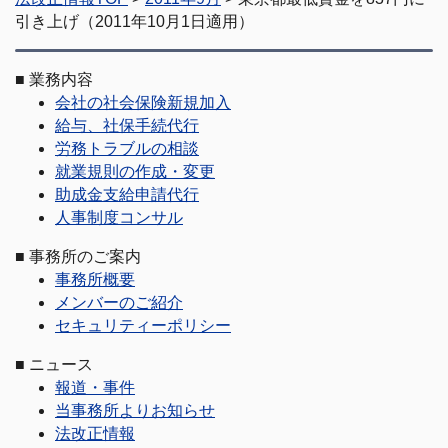
引き上げ（2011年10月1日適用）
■
業務内容
会社の社会保険新規加入
給与、社保手続代行
労務トラブルの相談
就業規則の作成・変更
助成金支給申請代行
人事制度コンサル
■
事務所のご案内
事務所概要
メンバーのご紹介
セキュリティーポリシー
■
ニュース
報道・事件
当事務所よりお知らせ
法改正情報